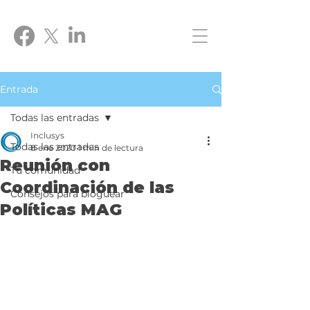
Entrada
Todas las entradas
Inclusys
Todas las entradas
8 ene 2020
1 min de lectura
Reunión con
Tu comunidad
Coordinación de las
Consejos para bloguear
Políticas MAG