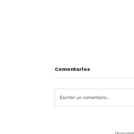
Comentarios
Escribir un comentario...
Ney Barrionuevo:
Alejarse de los
extremismos y actuar
Desarrollad