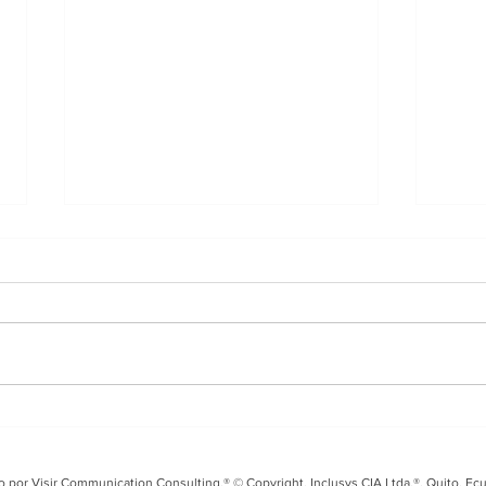
Entrevista en i99 FM
Tal
sobre el Fusarium Raza
Seg
4 y los desafíos para el
coo
o por Visir Communication Consulting.® © Copyright, Inclusys CIA Ltda.®, Quito, Ec