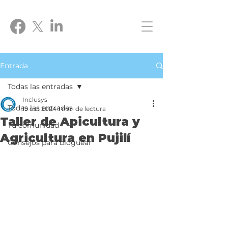
Entrada
Todas las entradas
Inclusys
Todas las entradas
19 oct 2024
1 min de lectura
Taller de Apicultura y
Tu comunidad
Agricultura en Pujilí
Consejos para bloguear