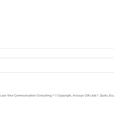
Entrevista en i99 FM
Tal
sobre el Fusarium Raza
Seg
4 y los desafíos para el
coo
o por Visir Communication Consulting.® © Copyright, Inclusys CIA Ltda.®, Quito, Ec
banano ecuatoriano
Ecu