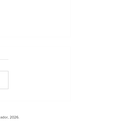
ler sobre Carga
ura fortalece la
peración entre
uador, 2026.
ador y Europa