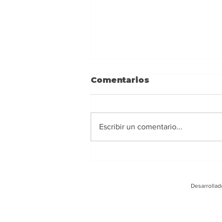
Comentarios
Escribir un comentario...
Ney Barrionuevo:
Alejarse de los
extremismos y actuar
Desarrollad
con responsabilidad