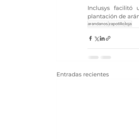
Inclusys facilitó
plantación de ará
arandanos
zapotillo
loja
Entradas recientes