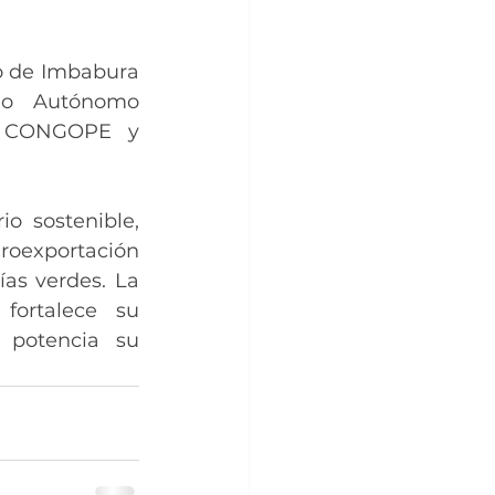
o de Imbabura 
no Autónomo 
e CONGOPE y 
o sostenible, 
roexportación 
as verdes. La 
ortalece su 
potencia su 