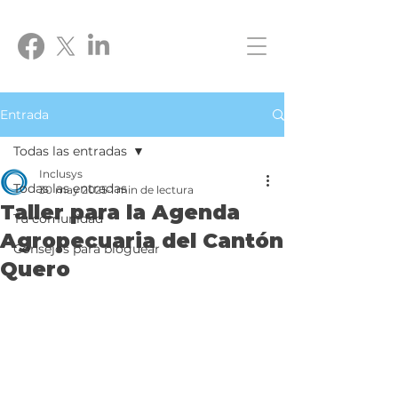
Entrada
Todas las entradas
Inclusys
Todas las entradas
30 may 2025
1 min de lectura
Taller para la Agenda
Tu comunidad
Agropecuaria del Cantón
Consejos para bloguear
Quero