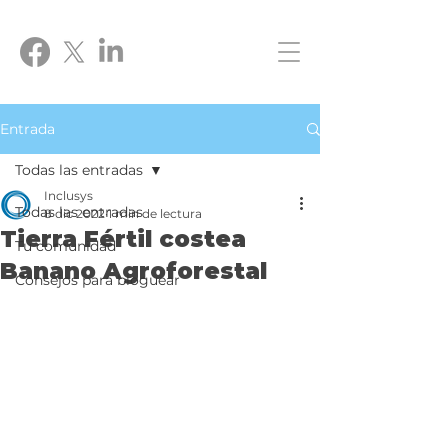
Entrada
Todas las entradas
Inclusys
Todas las entradas
8 dic 2022
1 min de lectura
Tierra Fértil costea
Tu comunidad
Banano Agroforestal
Consejos para bloguear