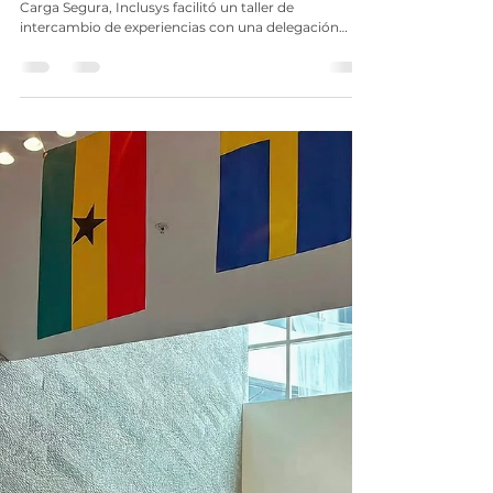
Taller sobre Carga Segura fortalece
la cooperación entre Ecuador y
Europa
Por invitación de CORPEI y el Programa SERPAZ
Carga Segura, Inclusys facilitó un taller de
intercambio de experiencias con una delegación
belga liderada por el Puerto de Amberes, junto con
actores estratégicos de la cadena logística de
agroexportación. Durante la jornada se
compartieron conocimientos y aprendizajes sobre la
detección del contrabando de estupefacientes, la
construcción de alianzas público-privadas y la
generación de respuestas coordinadas frente a
amenazas en