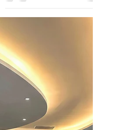
En el programa De Frente con los Artieda, de i99 FM,
Ney Barrionuevo, Gerente General de Inclusys, fue
entrevistado por Carola Artieda para analizar la
situación del Fusarium Raza 4 Tropical (TR4) y los
desafíos que representa para la producción bananera
del Ecuador, especialmente ante la llegada del
fenómeno de El Niño. Durante la entrevista,
Barrionuevo realizó un recorrido por la expansión de
la enfermedad, desde su aparición en Taiwán en la
década de 1960, su llegada a Am