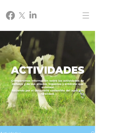
ACTIVIDADES
Compartimos información sobre las actividades de
Inclusys y de sus aliados. Síguenos y entérate que
estamos
haciendo por el desarrollo sostenible del agro y la
ruralidad.