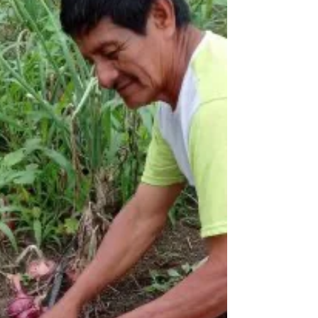
preliminares del programa SERPAZ Carga Segura,
una iniciativa implementada por CORPEI y Fedexpor,
en alianza con la Embajada del Reino de los Países
Bajos en Ecuador, el Puerto de Amberes-Brujas y
otras instituciones públicas de Bélgica. Durante el
encuentro se socializaron los principales hallazgos
del diagnóstico y las propuestas para fortalecer la
seguridad de la cade