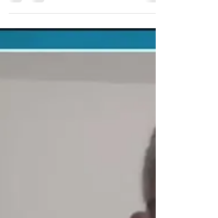
diálogo, el pensamiento estratégico y la
corresponsabilidad para enfrentar los principales
desafíos que vive el Ecuador. Tomando como
referencia problemáticas como la amenaza del
Fusarium Raza 4 Tropical (TR4) y el pronóstico de un
fenómeno de El Niño de gran intensidad,
Barrionuevo señaló que el país requiere respuestas
técnicas