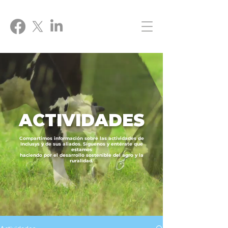
ACTIVIDADES
Compartimos información sobre las actividades de
Inclusys y de sus aliados. Síguenos y entérate que
estamos
haciendo por el desarrollo sostenible del agro y la
ruralidad.