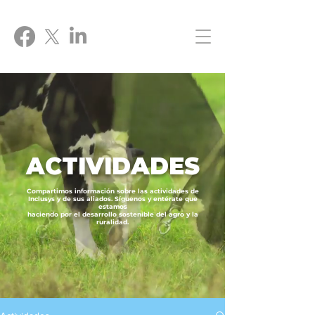
ACTIVIDADES
Compartimos información sobre las actividades de
Inclusys y de sus aliados. Síguenos y entérate que
estamos
haciendo por el desarrollo sostenible del agro y la
ruralidad.