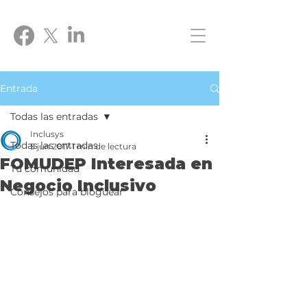
Entrada
Todas las entradas
Inclusys
Todas las entradas
5 jun 2017
1 min de lectura
FOMUDEP Interesada en
Tu comunidad
Negocio Inclusivo
Consejos para bloguear