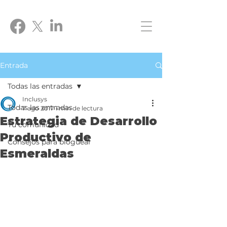
Entrada
Todas las entradas
Inclusys
Todas las entradas
7 ago 2017
1 min de lectura
Estrategia de Desarrollo
Tu comunidad
Productivo de
Consejos para bloguear
Esmeraldas