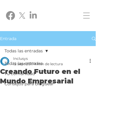
Entrada
Todas las entradas
Inclusys
Todas las entradas
12 sept 2017
1 min de lectura
Creando Futuro en el
Tu comunidad
Mundo Empresarial
Consejos para bloguear