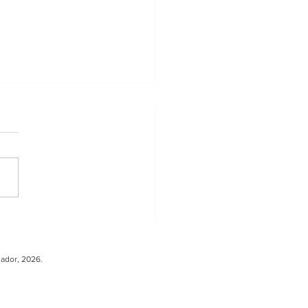
ler sobre Carga
ura fortalece la
peración entre
uador, 2026.
ador y Europa