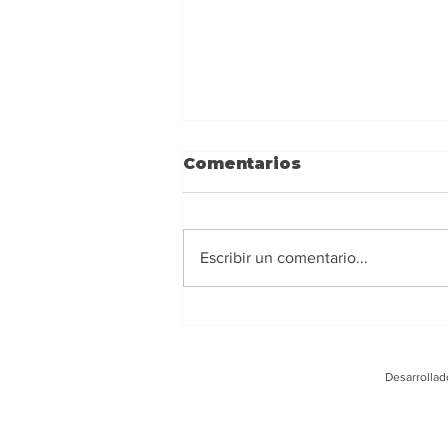
Comentarios
Escribir un comentario...
Ney Barrionuevo:
Alejarse de los
extremismos y actuar
Desarrollad
con responsabilidad