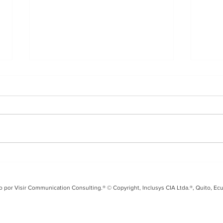
Entrevista en i99 FM
Tal
sobre el Fusarium Raza
Seg
4 y los desafíos para el
coo
o por Visir Communication Consulting.® © Copyright, Inclusys CIA Ltda.®, Quito, Ec
banano ecuatoriano
Ecu