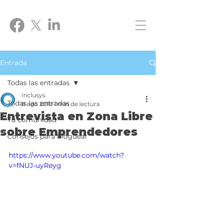
Entrada
Todas las entradas
Inclusys
Todas las entradas
8 ago 2018
1 min de lectura
Entrevista en Zona Libre
Tu comunidad
sobre Emprendedores
Consejos para bloguear
https://www.youtube.com/watch?
v=fNUJ-uyReyg