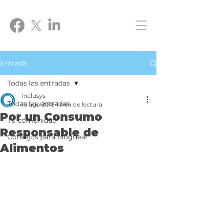
Entrada
Todas las entradas
Inclusys
Todas las entradas
10 ago 2018
1 min de lectura
Por un Consumo
Tu comunidad
Responsable de
Consejos para bloguear
Alimentos