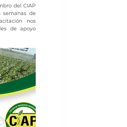
mbro del CIAP 
s semanas de 
itación nos 
les de apoyo 