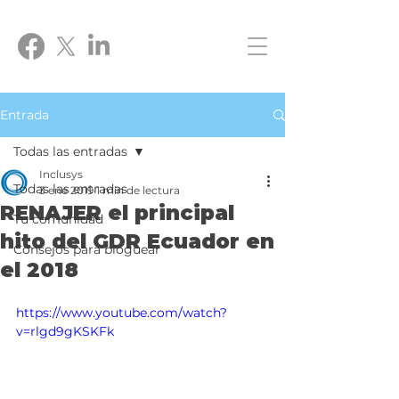
Entrada
Todas las entradas
Inclusys
Todas las entradas
3 ene 2019
1 min de lectura
RENAJER el principal
Tu comunidad
hito del GDR Ecuador en
Consejos para bloguear
el 2018
https://www.youtube.com/watch?
v=rlgd9gKSKFk