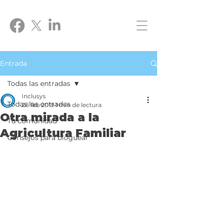
Entrada
Todas las entradas
Inclusys
Todas las entradas
28 feb 2019
1 min de lectura
Otra mirada a la
Tu comunidad
Agricultura Familiar
Consejos para bloguear