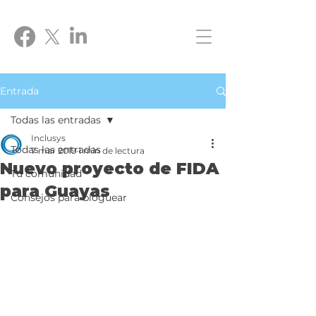
Entrada
Todas las entradas
Inclusys
Todas las entradas
7 mar 2019
1 min de lectura
Nuevo proyecto de FIDA
Tu comunidad
para Guayas
Consejos para bloguear