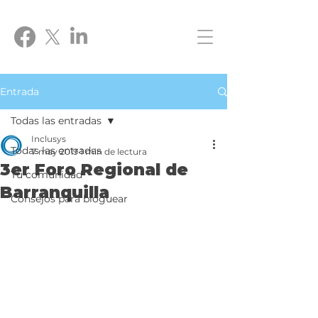
Entrada
Todas las entradas
Inclusys
Todas las entradas
7 may 2019
1 min de lectura
3er Foro Regional de
Tu comunidad
Barranquilla
Consejos para bloguear