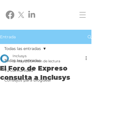
Entrada
Todas las entradas
Inclusys
Todas las entradas
12 may 2019
1 min de lectura
El Foro de Expreso
Tu comunidad
consulta a Inclusys
Consejos para bloguear