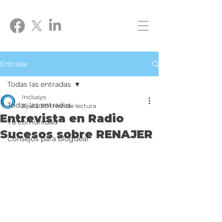
Entrada
Todas las entradas
Inclusys
Todas las entradas
3 jul 2019
1 min de lectura
Entrevista en Radio
Tu comunidad
Sucesos sobre RENAJER
Consejos para bloguear