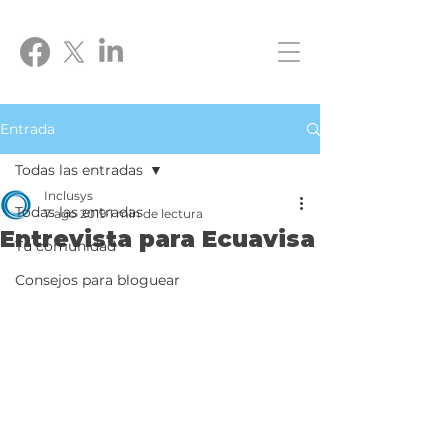
Entrada
Todas las entradas
Inclusys
Todas las entradas
7 ago 2019
1 min de lectura
Entrevista para Ecuavisa
Tu comunidad
Consejos para bloguear