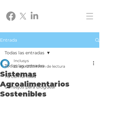
Entrada
Todas las entradas
Inclusys
Todas las entradas
23 ago 2019
1 min de lectura
Sistemas
Tu comunidad
Agroalimentarios
Consejos para bloguear
Sostenibles