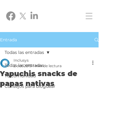
Entrada
Todas las entradas
Inclusys
Todas las entradas
2 oct 2019
1 min de lectura
Yapuchis snacks de
Tu comunidad
papas nativas
Consejos para bloguear