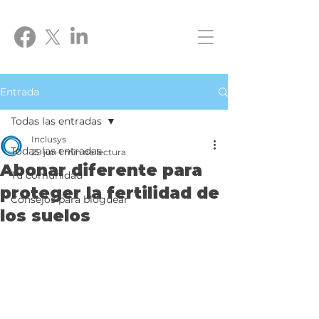
Entrada
Todas las entradas
Inclusys
Todas las entradas
29 jun
1 min de lectura
Abonar diferente para
Tu comunidad
proteger la fertilidad de
Consejos para bloguear
los suelos