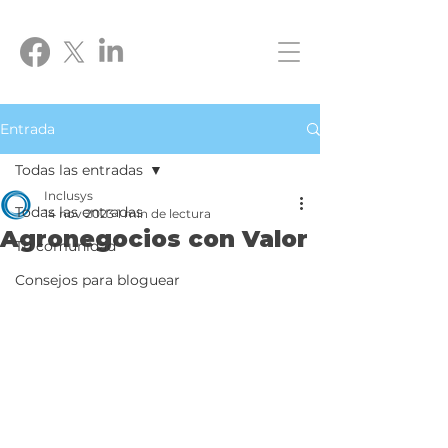
Entrada
Todas las entradas
Inclusys
Todas las entradas
14 nov 2023
1 min de lectura
Agronegocios con Valor
Tu comunidad
Consejos para bloguear