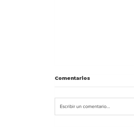
Comentarios
Escribir un comentario...
Ney Barrionuevo:
Alejarse de los