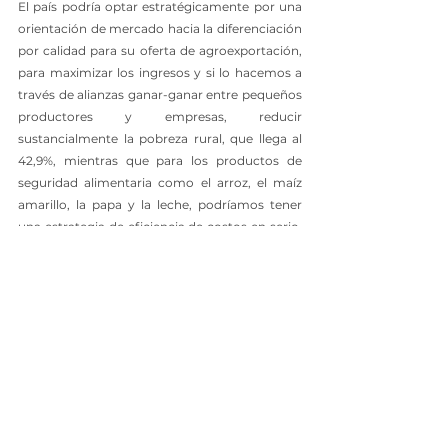
El país podría optar estratégicamente por una 
orientación de mercado hacia la diferenciación 
por calidad para su oferta de agroexportación, 
para maximizar los ingresos y si lo hacemos a 
través de alianzas ganar-ganar entre pequeños 
productores y empresas, reducir 
sustancialmente la pobreza rural, que llega al 
42,9%, mientras que para los productos de 
seguridad alimentaria como el arroz, el maíz 
amarillo, la papa y la leche, podríamos tener 
una estrategia de eficiencia de costos en serio, 
que incremente sustancialmente su 
productividad para tener costos competitivos 
y precios asequibles al bolsillo de un 
consumidor sensible a esa variable, aunque eso 
implique un nivel de subsidios que compense 
el tamaño de las fincas.
Con humanismo, un poco de sentido común y 
ética, podríamos escoger el mix de orientación 
estratégica de mercado, adecuado a nuestra 