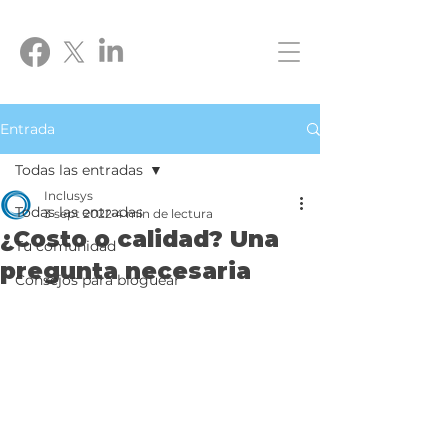
Entrada
Todas las entradas
Inclusys
Todas las entradas
3 sept 2022
4 min de lectura
¿Costo o calidad? Una
Tu comunidad
pregunta necesaria
Consejos para bloguear