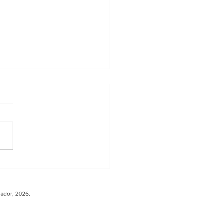
ler sobre Carga
ura fortalece la
peración entre
uador, 2026.
ador y Europa