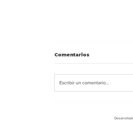
Comentarios
Escribir un comentario...
Ney Barrionuevo:
Alejarse de los
extremismos y actuar
Desarrollad
con responsabilidad