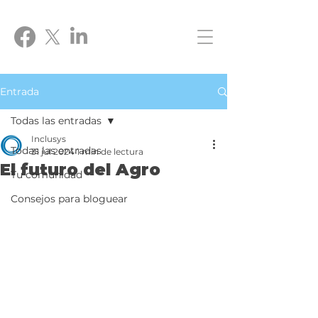
Entrada
Todas las entradas
Inclusys
Todas las entradas
31 jul 2024
1 min de lectura
El futuro del Agro
Tu comunidad
Consejos para bloguear