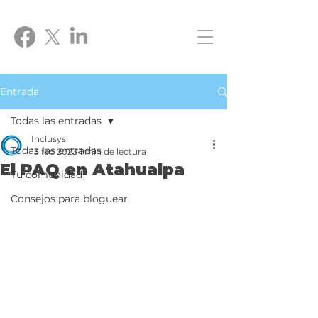
Entrada
Todas las entradas
Inclusys
Todas las entradas
13 feb 2023
1 min de lectura
El PAQ en Atahualpa
Tu comunidad
Consejos para bloguear