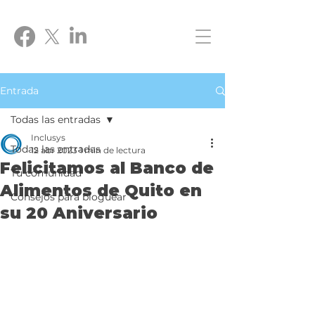
Entrada
Todas las entradas
Inclusys
Todas las entradas
12 abr 2023
1 min de lectura
Felicitamos al Banco de
Tu comunidad
Alimentos de Quito en
Consejos para bloguear
su 20 Aniversario