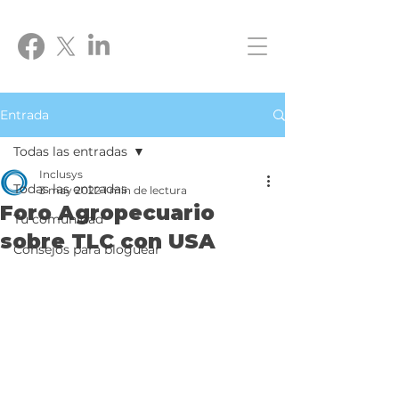
Entrada
Todas las entradas
Inclusys
Todas las entradas
3 may 2022
1 min de lectura
Foro Agropecuario
Tu comunidad
sobre TLC con USA
Consejos para bloguear