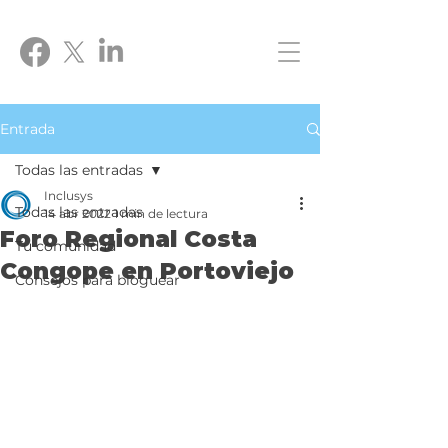
Entrada
Todas las entradas
Inclusys
Todas las entradas
14 abr 2022
1 min de lectura
Foro Regional Costa
Tu comunidad
Congope en Portoviejo
Consejos para bloguear