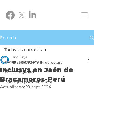
Entrada
Todas las entradas
Inclusys
Todas las entradas
19 sept 2024
1 min de lectura
Inclusys en Jaén de
Tu comunidad
Bracamoros-Perú
Consejos para bloguear
Actualizado:
19 sept 2024