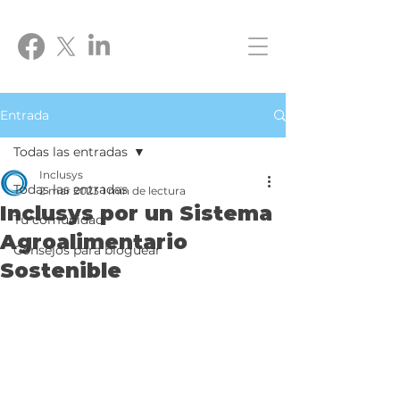
Entrada
Todas las entradas
Inclusys
Todas las entradas
2 mar 2023
1 min de lectura
Inclusys por un Sistema
Tu comunidad
Agroalimentario
Consejos para bloguear
Sostenible