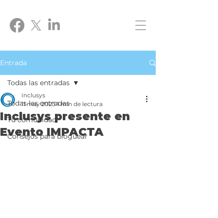
Entrada
Todas las entradas
Inclusys
Todas las entradas
11 may 2023
1 min de lectura
Inclusys presente en
Tu comunidad
Evento IMPACTA
Consejos para bloguear