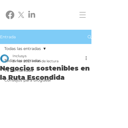
Entrada
Todas las entradas
Inclusys
Todas las entradas
3 mar 2021
1 min de lectura
Negocios sostenibles en
Tu comunidad
la Ruta Escondida
Consejos para bloguear