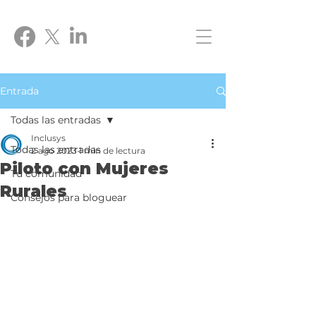
Entrada
Todas las entradas
Inclusys
Todas las entradas
2 ago 2023
1 min de lectura
Piloto con Mujeres
Tu comunidad
Rurales
Consejos para bloguear