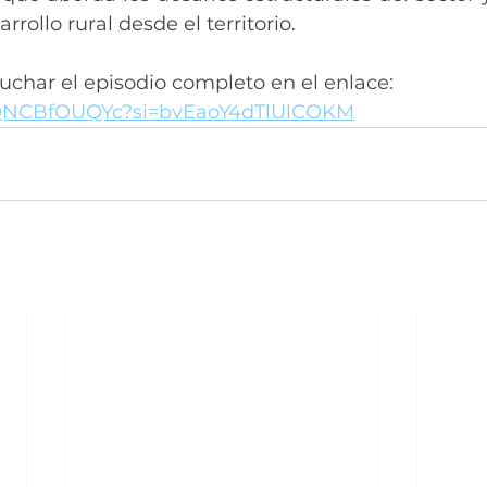
rrollo rural desde el territorio.
uchar el episodio completo en el enlace: 
/rQNCBfOUQYc?si=bvEaoY4dTlUlCOKM