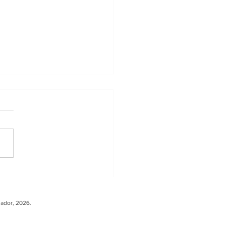
ler sobre Carga
ura fortalece la
peración entre
uador, 2026.
ador y Europa