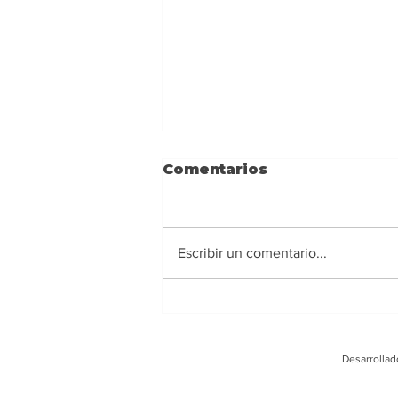
Comentarios
Escribir un comentario...
Ney Barrionuevo:
Alejarse de los
extremismos y actuar
Desarrollad
con responsabilidad