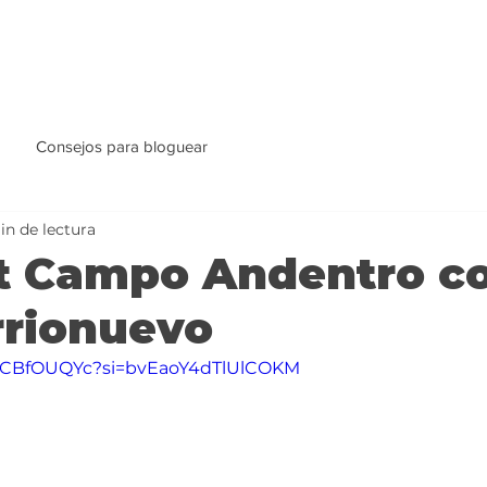
Consejos para bloguear
in de lectura
t Campo Andentro c
rrionuevo
QNCBfOUQYc?si=bvEaoY4dTlUlCOKM