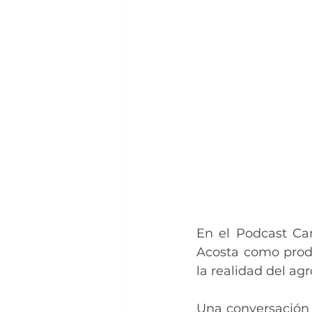
En el Podcast Ca
Acosta como produc
la realidad del a
Una conversación q