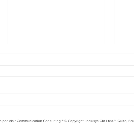
Entrevista en i99 FM
Tal
sobre el Fusarium Raza
Seg
4 y los desafíos para el
coo
o por Visir Communication Consulting.® © Copyright, Inclusys CIA Ltda.®, Quito, Ec
banano ecuatoriano
Ecu