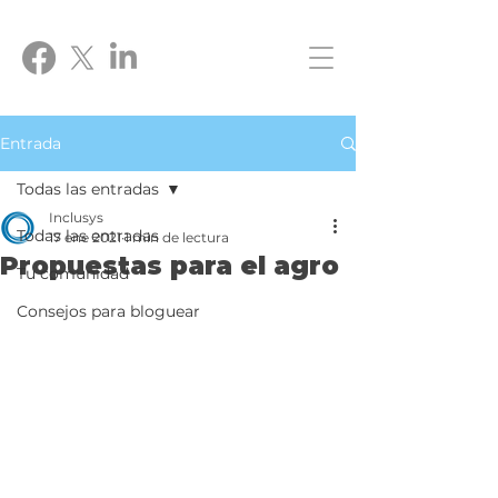
Entrada
Todas las entradas
Inclusys
Todas las entradas
17 ene 2021
1 min de lectura
Propuestas para el agro
Tu comunidad
Consejos para bloguear