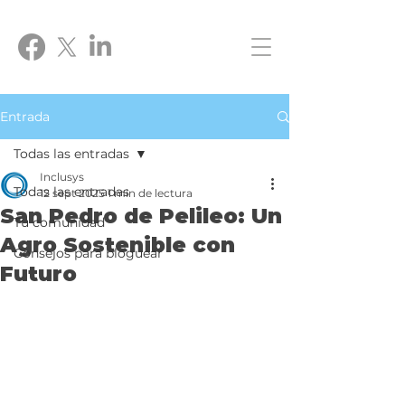
Entrada
Todas las entradas
Inclusys
Todas las entradas
12 sept 2025
1 min de lectura
San Pedro de Pelileo: Un
Tu comunidad
Agro Sostenible con
Consejos para bloguear
Futuro