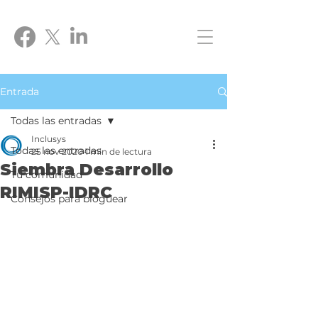
Entrada
Todas las entradas
Inclusys
Todas las entradas
25 nov 2020
1 min de lectura
Siembra Desarrollo
Tu comunidad
RIMISP-IDRC
Consejos para bloguear