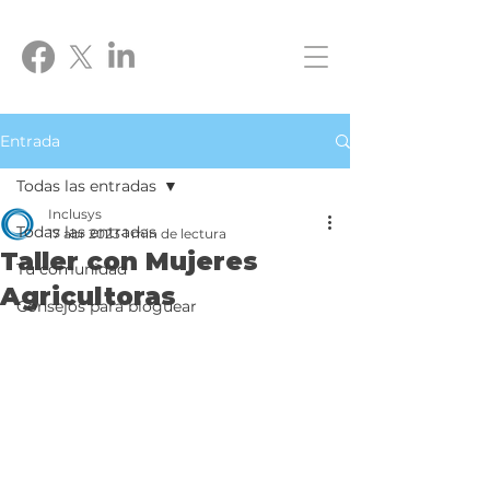
Entrada
Todas las entradas
Inclusys
Todas las entradas
17 abr 2023
1 min de lectura
Taller con Mujeres
Tu comunidad
Agricultoras
Consejos para bloguear