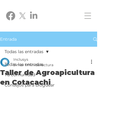
Entrada
Todas las entradas
Inclusys
Todas las entradas
9 mar
1 min de lectura
Taller de Agroapicultura
Tu comunidad
en Cotacachi
Consejos para bloguear