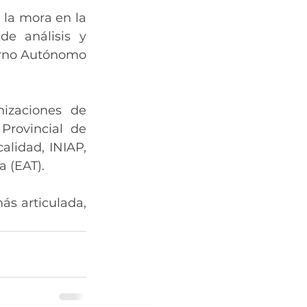
 la mora en la 
e análisis y 
erno Autónomo 
izaciones de 
Provincial de 
lidad, INIAP, 
 (EAT).
s articulada, 