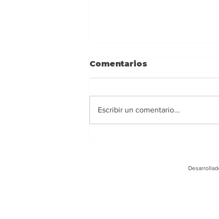
Comentarios
Escribir un comentario...
Ney Barrionuevo:
Alejarse de los
extremismos y actuar
Desarrollad
con responsabilidad