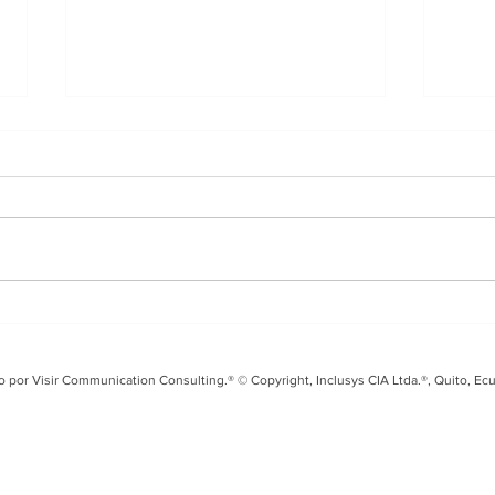
Entrevista en i99 FM
Tal
sobre el Fusarium Raza
Seg
4 y los desafíos para el
coo
o por Visir Communication Consulting.® © Copyright, Inclusys CIA Ltda.®, Quito, Ec
banano ecuatoriano
Ecu