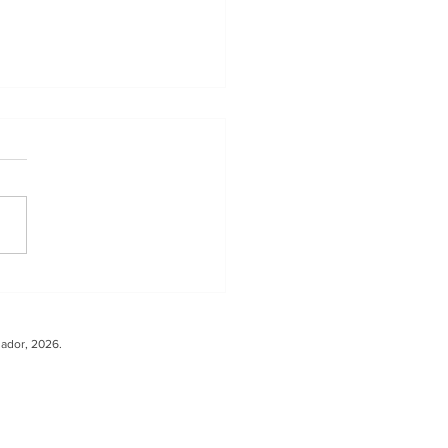
ler sobre Carga
ura fortalece la
peración entre
uador, 2026.
ador y Europa