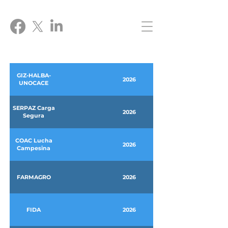
GIZ-HALBA-
2026
UNOCACE
SERPAZ Carga
2026
Segura
COAC Lucha
2026
Campesina
FARMAGRO
2026
FIDA
2026